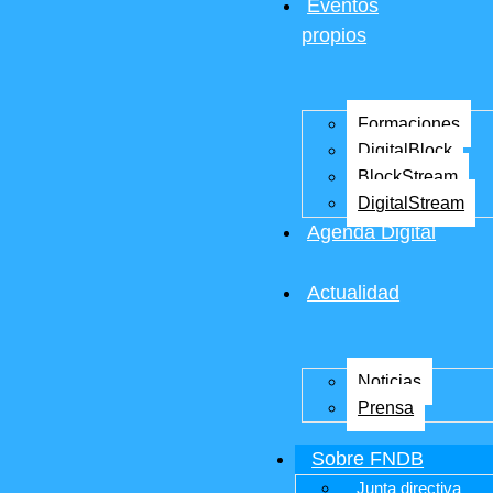
Eventos
propios
Formaciones
DigitalBlock
BlockStream
DigitalStream
Agenda Digital
Actualidad
Noticias
Prensa
Sobre FNDB
Junta directiva