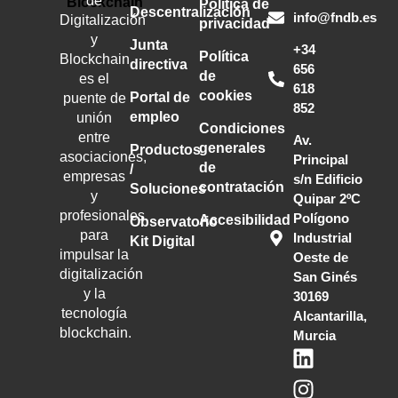
de
Política de
Descentralización
info@fndb.es
Digitalización
privacidad
y
Junta
+34
Política
Blockchain
directiva
656
de
es el
618
cookies
Portal de
puente de
852
empleo
unión
Condiciones
entre
Av.
generales
Productos
asociaciones,
Principal
de
/
empresas
s/n Edificio
contratación
Soluciones
y
Quipar 2ºC
profesionales
Polígono
Accesibilidad
Observatorio
para
Industrial
Kit Digital
impulsar la
Oeste de
digitalización
San Ginés
y la
30169
tecnología
Alcantarilla,
blockchain
.
Murcia