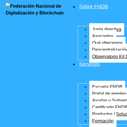
contenido
Sobre FNDB
Junta directiva
Asociados
Qué ofrecemos
Descentralizació
Observatorio Kit 
Servicios
Escuela FNDB
Portal de empleo
Ayudas y Subve
Certificado FND
Productos / Solu
Formación