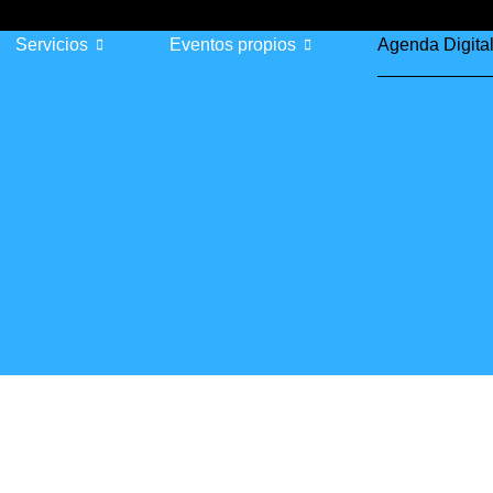
Servicios
Eventos propios
Agenda Digita