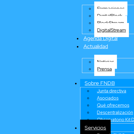
Formaciones
DigitalBlock
BlockStream
DigitalStream
Agenda Digital
Actualidad
Noticias
Prensa
Sobre FNDB
Junta directiva
Asociados
Qué ofrecemos
Descentralización
Observatorio Kit D
Servicios