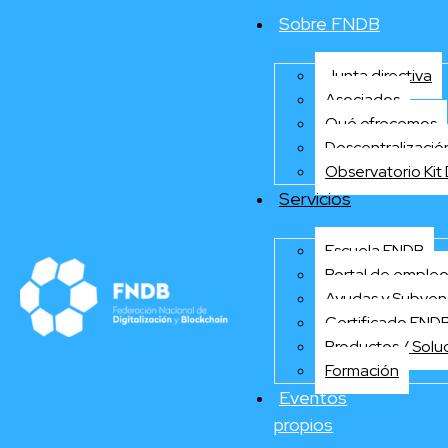
contenido
Sobre FNDB
Junta directiva
Asociados
Qué ofrecemos
Descentralizació
Observatorio Kit 
Servicios
Escuela FNDB
Portal de emple
Ayudas y Subven
Certificado FND
Productos / Solu
Formación
Eventos
propios