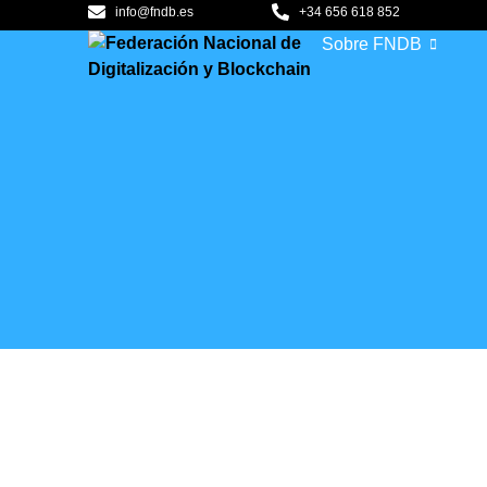
contenido
info@fndb.es
+34 656 618 852
Sobre FNDB