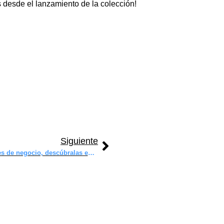
 desde el lanzamiento de la colección!
Siguiente
¡África brinda grandes oportunidades de negocio, descúbralas en GITEX AFRICA 2.024!