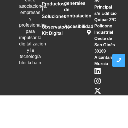
Av.
generales
Productos
asociaciones,
Principal
de
/
empresas
s/n Edificio
contratación
Soluciones
y
Quipar 2ºC
profesionales
Polígono
Accesibilidad
Observatorio
para
Industrial
Kit Digital
impulsar la
Oeste de
digitalización
San Ginés
y la
30169
tecnología
Alcantarilla,
blockchain
.
Murcia