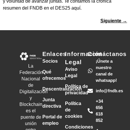
y voluntad de avanzar juntas. Te contamos la crónica
resumen del FNDB en el DES25 aquí.
Siguiente
→
Enlaces
Información
Contáctanos
Socios
¡Únete a
Legal
La
nuestro
Aviso
Qué
Federación
canal de
Legal
ofrecemos
Nacional
whatsapp!
de
Política de
Descentralización
info@fndb.es
Digitalización
privacidad
y
Junta
+34
Política
Blockchain
directiva
656
de
es el
618
cookies
Portal de
puente de
852
empleo
unión
Condiciones
entre